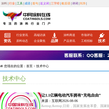
涂料
|
行业
|
工具
|
成语
|
造句
|
近义词
|
三字经
|
歇后语
|
诗词
|
B2B
|
行业资讯
高端访谈
涂料商道
市场评论
资讯
品牌
技术
原料动态
企业聚焦
产品资讯
工程招标
您现在的位置：
首页
技术中心
技术中心
让1.1亿辆电动汽车拥有“充电自由”
来源：互联网
2026-08-06
&emsp;&emsp;日前，国家发展改革委