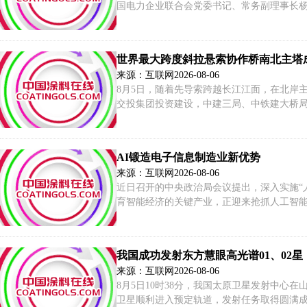
国电力企业联合会党委书记、常务副理事长杨
大工程，是未来5年指导新型电力系统建设和
世界最大跨度斜拉悬索协作桥南北主塔成
来源：互联网
2026-08-06
8月5日，随着先导索跨越长江江面，在北岸
交投集团投资建设，中建三局、中铁建大桥局
20毫米的迪尼玛绳先导索通过牵引船舶缓缓
AI锻造电子信息制造业新优势
来源：互联网
2026-08-06
近日召开的中央政治局会议提出，深入实施“
育智能经济的关键产业，正迎来抢抓人工智能
年，规模以上电子信息制造业增加值同比增长14
我国成功发射东方慧眼高光谱01、02星
来源：互联网
2026-08-06
8月5日10时38分，我国太原卫星发射中心
卫星顺利进入预定轨道，发射任务取得圆满成