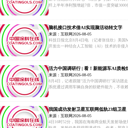
纤上半年净利预增超7倍，市值一度突破300
火通信、高德红外、中信科移动市值超500
元。
脑机接口技术借AI实现脑活动转文字
来源：互联网
2026-08-05
科技日报北京8月4日电 （记者张佳欣）美国
开发出一种结合人工智能（AI）技术的非侵
图或脑磁图信号解码人们在键盘输入过程中产
志。
活力中国调研行 | 看！新能源车AI质
来源：互联网
2026-08-05
8月4日，记者跟随“活力中国调研行”采访团
系统通过调用车辆自身的软硬件能力，不依赖
测。 记者：尹星宇、屈彦 【责任编辑:凌纪
我国成功发射卫星互联网低轨23组卫星
来源：互联网
2026-08-05
4日16时52分，我国在海南商业航天发射场
轨道，发射任务获得圆满成功。 作者：郭良川