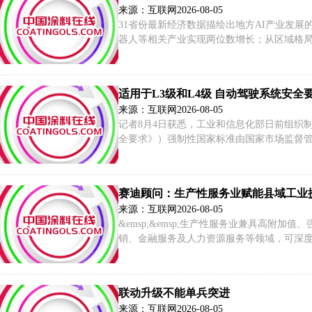
来源：互联网
2026-08-05
31省份最新经济数据描绘出地方AI产业发
器人等相关产业实现两位数增长；从区域格局
力，安徽、湖北等深耕AI芯片和光电子等细
济增长的重要引擎。
适用于L3级和L4级 自动驾驶系统安全
来源：互联网
2026-08-05
记者8月4日获悉，工业和信息化部日前组织制定
全要求》）强制性国家标准由国家市场监督管
近年来，我国自动驾驶技术加速迭代突破，智
条件准入许可。
赛迪顾问：生产性服务业赋能县域工业
来源：互联网
2026-08-05
&emsp;&emsp;生产性服务业兼具高
销、金融服务及人力资源服务等领域，可深
服务业深度融合，是破解县域工业发展痛点
联动升级不能单兵突进
来源：互联网
2026-08-05