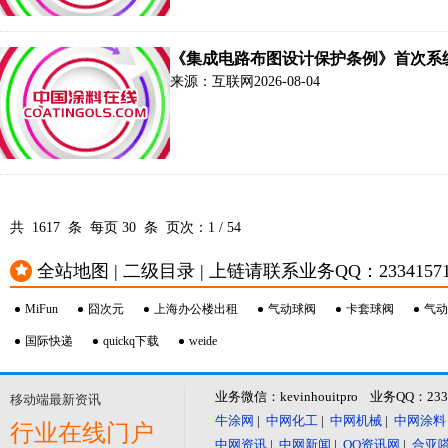
戏曲等领域生成能力，辅助创作更多具有中
《集成电路布图设计保护条例》首次系
来源：互联网
2026-08-04
共 1617 条 每页
30
条 页次：
1
/
54
全站地图 | 二级目录 | 上链请联系业务QQ：23341571 或
MiFun
囧次元
上海办公楼出租
气动球阀
卡套球阀
气动
国际快递
quickq下载
weide
业务微信：kevinhouitpro 业务QQ：23
移动端最新资讯
牛涂网
|
中网化工
|
中网机械
|
中网涂料
行业在线门户
中网资讯
|
中网新闻
|
QQ资讯网
|
合亚