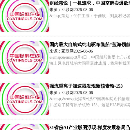
财经慧说｜一机难求，中国空调卖爆欧
来源：互联网
2026-08-06
&nbsp;策划：邹伟主编：于佳欣、刘夏村
国内最大自航式纯电驱布缆船“蓝海领航
来源：互联网
2026-08-06
&emsp;&emsp;8月4日，中国船舶集
海上风电领域的大国重器建成后，将承担我国深
满载排水量达3.5万吨，中央转盘最大载缆量160
强流重离子加速器发现新核素铪-153
来源：互联网
2026-08-06
&emsp;&emsp;记者5日从中国科学院
并鉴别了稀有原子核铪-153。这是HIAF
素、拓展核素版图的能力。相关成果发表在
31省份AI产业版图浮现 梯度发展格局