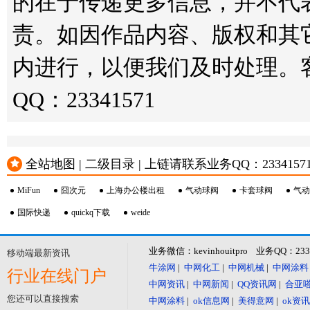
的在于传递更多信息，并不代
责。如因作品内容、版权和其
内进行，以便我们及时处理。客服邮箱
QQ：23341571
全站地图 | 二级目录 | 上链请联系业务QQ：23341571 或
MiFun
囧次元
上海办公楼出租
气动球阀
卡套球阀
气动
国际快递
quickq下载
weide
业务微信：kevinhouitpro 业务QQ：23
移动端最新资讯
牛涂网
|
中网化工
|
中网机械
|
中网涂料
行业在线门户
中网资讯
|
中网新闻
|
QQ资讯网
|
合亚
您还可以直接搜索
中网涂料
|
ok信息网
|
美得意网
|
ok资