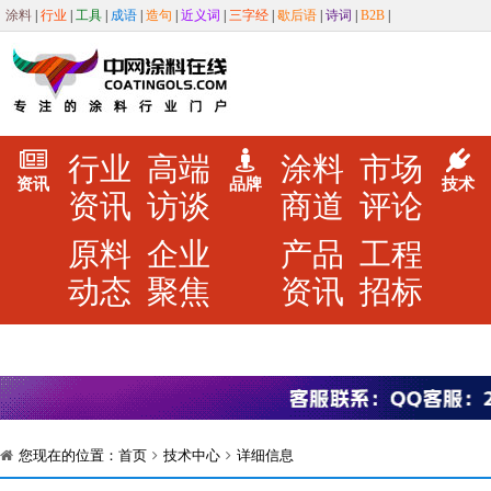
涂料
|
行业
|
工具
|
成语
|
造句
|
近义词
|
三字经
|
歇后语
|
诗词
|
B2B
|
行业
高端
涂料
市场
资讯
品牌
技术
资讯
访谈
商道
评论
原料
企业
产品
工程
动态
聚焦
资讯
招标
您现在的位置：
首页
技术中心
详细信息