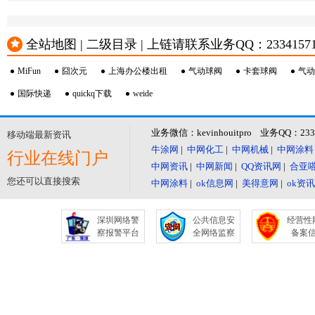
全站地图 | 二级目录 | 上链请联系业务QQ：23341571 或
MiFun
囧次元
上海办公楼出租
气动球阀
卡套球阀
气动
国际快递
quickq下载
weide
业务微信：kevinhouitpro 业务QQ：23
移动端最新资讯
牛涂网
|
中网化工
|
中网机械
|
中网涂料
行业在线门户
中网资讯
|
中网新闻
|
QQ资讯网
|
合亚
您还可以直接搜索
中网涂料
|
ok信息网
|
美得意网
|
ok资
深圳网络警
公共信息安
经营性
察报警平台
全网络监察
备案