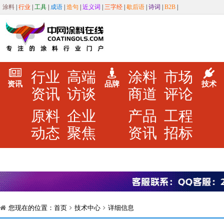
涂料
|
行业
|
工具
|
成语
|
造句
|
近义词
|
三字经
|
歇后语
|
诗词
|
B2B
|
行业
高端
涂料
市场
资讯
品牌
技术
资讯
访谈
商道
评论
原料
企业
产品
工程
动态
聚焦
资讯
招标
您现在的位置：
首页
技术中心
详细信息