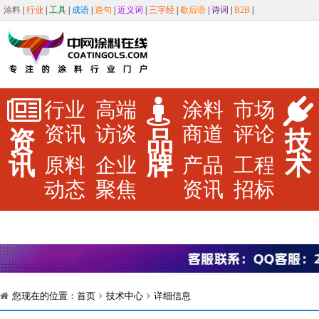
涂料
|
行业
|
工具
|
成语
|
造句
|
近义词
|
三字经
|
歇后语
|
诗词
|
B2B
|
行业
高端
涂料
市场
资讯
访谈
商道
评论
资
品
技
讯
牌
术
原料
企业
产品
工程
动态
聚焦
资讯
招标
您现在的位置：
首页
技术中心
详细信息