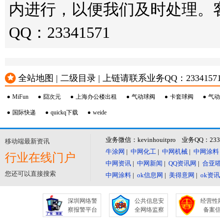
内进行，以便我们及时处理。客服邮箱
QQ：23341571
全站地图 | 二级目录 | 上链请联系业务QQ：23341571 或
MiFun
囧次元
上海办公楼出租
气动球阀
卡套球阀
气动
国际快递
quickq下载
weide
业务微信：kevinhouitpro 业务QQ：23
移动端最新资讯
牛涂网
|
中网化工
|
中网机械
|
中网涂料
行业在线门户
中网资讯
|
中网新闻
|
QQ资讯网
|
合亚
您还可以直接搜索
中网涂料
|
ok信息网
|
美得意网
|
ok资
深圳网络警
公共信息安
经营性
察报警平台
全网络监察
备案