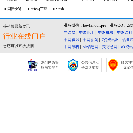
国际快递
quickq下载
weide
业务微信：kevinhouitpro 业务QQ：23
移动端最新资讯
牛涂网
|
中网化工
|
中网机械
|
中网涂料
行业在线门户
中网资讯
|
中网新闻
|
QQ资讯网
|
合亚
您还可以直接搜索
中网涂料
|
ok信息网
|
美得意网
|
ok资
深圳网络警
公共信息安
经营性
察报警平台
全网络监察
备案