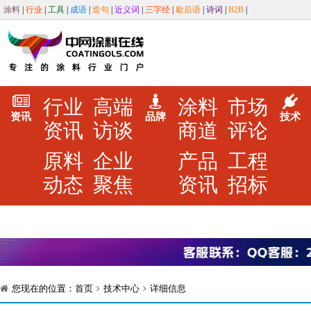
涂料
|
行业
|
工具
|
成语
|
造句
|
近义词
|
三字经
|
歇后语
|
诗词
|
B2B
|
行业
高端
涂料
市场
资讯
品牌
技术
资讯
访谈
商道
评论
原料
企业
产品
工程
动态
聚焦
资讯
招标
您现在的位置：
首页
技术中心
详细信息