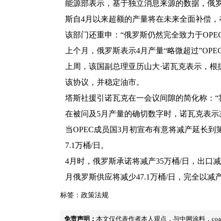
能源部表示，基于独立消息来源的数据，俄罗
斯自4月以来超额的产量将在未来全面补偿，在
该部门还重申：“俄罗斯仍然完全致力于OPE
上个月，俄罗斯表示4月产量“略微超过”OP
上周，该国副总理亚历山大·诺瓦克表示，根
该协议，并稳定油市。
塔斯社援引诺瓦克在一会议间隙的简化称：“我
在被问及5月产量的确切数字时，诺瓦克表示
当OPEC成员国3月初宣布有意将减产延长
7.1万桶/日。
4月时，俄罗斯承诺将减产35万桶/日，出口减少
月俄罗斯供应将减少47.1万桶/日，完全以减
标签：
政策法规
免责声明：
本文仅代表作者本人观点，与中网涂料，coa