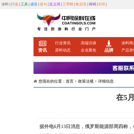
涂料
|
行业
|
工具
|
成语
|
造句
|
近义词
|
三字经
|
歇后语
|
诗词
|
B2B
|
行业资讯
高端访谈
涂料商
资讯
原料动态
企业聚焦
品牌
产品资
您现在的位置：
首页
政策法规
详细信息
在5
据外电6月13日消息，俄罗斯能源部周四称，