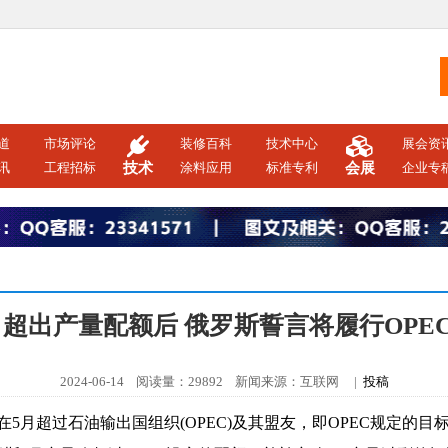
道
市场评论
装修百科
技术中心
展会资
讯
工程招标
技术
涂料应用
标准专利
会展
企业专
月超出产量配额后 俄罗斯誓言将履行OPEC
2024-06-14 阅读量：29892 新闻来源：互联网 |
投稿
在5月超过石油输出国组织(OPEC)及其盟友，即OPEC规定的