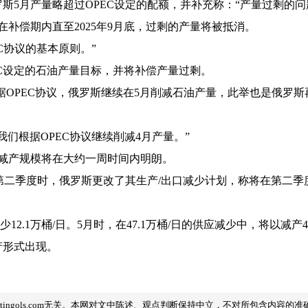
斯5月产量略超过OPEC设定的配额，并补充称：“产量过剩的问
补偿期内直至2025年9月底，过剩的产量将被抵消。
C协议的基本原则。”
EC设定的石油产量目标，并将补偿产量过剩。
据OPEC协议，俄罗斯继续在5月削减石油产量，此举也是俄罗斯
们根据OPEC协议继续削减4月产量。”
减产规模将在大约一周时间内明朗。
到第二季度时，俄罗斯更改了其生产/出口减少计划，称将在第二
12.1万桶/日。5月时，在47.1万桶/日的供应减少中，将以减产4
产形式出现。
tingols.com无关。本网对文中陈述、观点判断保持中立，不对所包含内容