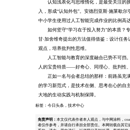
认知浅表化与思维惰化，是最受关注的挑
入，形成“认知外包”。安德烈亚斯·施莱歇
中小学生使用过人工智能完成作业的比例高达8
如何坚守“学习在于投入努力”的本质？
甘·加舍维奇提出的方法值得借鉴：设计任
观点，培养批判性思维。
人工智能与教育的深度融合已势不可挡
人的宝贵特质——好奇心、同理心、批判性
正如一名与会者总结的那样：前路虽充满
的学习新范式，是技术在侧、思考在心的自主
大地的生动实践与机制保障。
标签：
今日头条
，
技术中心
免责声明：
本文仅代表作者本人观点，与中网涂料，coa
者仅作参考，并请自行承担全部责任。本网转载自其它