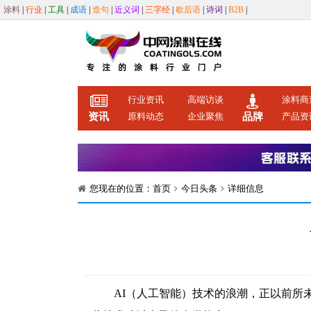
涂料
|
行业
|
工具
|
成语
|
造句
|
近义词
|
三字经
|
歇后语
|
诗词
|
B2B
|
行业资讯
高端访谈
涂料商
资讯
原料动态
企业聚焦
品牌
产品资
您现在的位置：
首页
今日头条
详细信息
AI（人工智能）技术的浪潮，正以前所