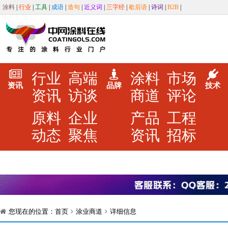
涂料
|
行业
|
工具
|
成语
|
造句
|
近义词
|
三字经
|
歇后语
|
诗词
|
B2B
|
行业
高端
涂料
市场
资讯
品牌
技术
资讯
访谈
商道
评论
原料
企业
产品
工程
动态
聚焦
资讯
招标
您现在的位置：
首页
涂业商道
详细信息