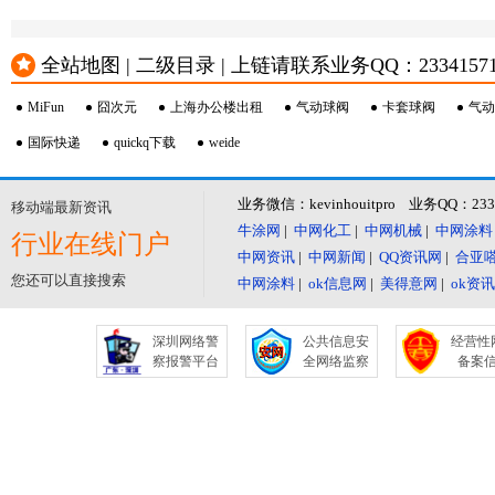
全站地图 | 二级目录 | 上链请联系业务QQ：23341571 或
MiFun
囧次元
上海办公楼出租
气动球阀
卡套球阀
气动
国际快递
quickq下载
weide
业务微信：kevinhouitpro 业务QQ：23
移动端最新资讯
牛涂网
|
中网化工
|
中网机械
|
中网涂料
行业在线门户
中网资讯
|
中网新闻
|
QQ资讯网
|
合亚
您还可以直接搜索
中网涂料
|
ok信息网
|
美得意网
|
ok资
深圳网络警
公共信息安
经营性
察报警平台
全网络监察
备案