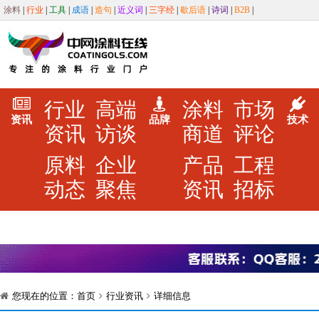
涂料
|
行业
|
工具
|
成语
|
造句
|
近义词
|
三字经
|
歇后语
|
诗词
|
B2B
|
行业
高端
涂料
市场
资讯
品牌
技术
资讯
访谈
商道
评论
原料
企业
产品
工程
动态
聚焦
资讯
招标
您现在的位置：
首页
行业资讯
详细信息