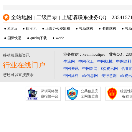
全站地图 | 二级目录 | 上链请联系业务QQ：23341571 或
MiFun
囧次元
上海办公楼出租
气动球阀
卡套球阀
气动
国际快递
quickq下载
weide
业务微信：kevinhouitpro 业务QQ：23
移动端最新资讯
牛涂网
|
中网化工
|
中网机械
|
中网涂料
行业在线门户
中网资讯
|
中网新闻
|
QQ资讯网
|
合亚
您还可以直接搜索
中网涂料
|
ok信息网
|
美得意网
|
ok资
深圳网络警
公共信息安
经营性
察报警平台
全网络监察
备案