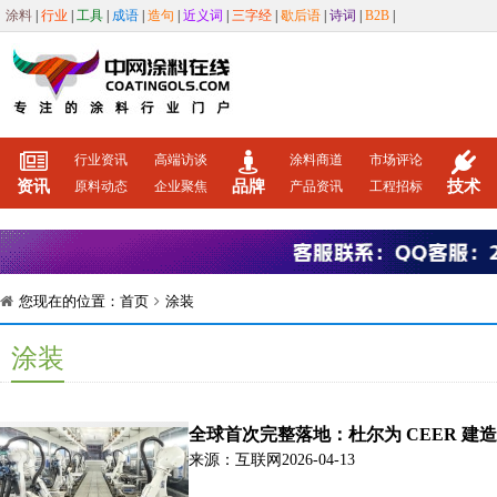
涂料
|
行业
|
工具
|
成语
|
造句
|
近义词
|
三字经
|
歇后语
|
诗词
|
B2B
|
行业资讯
高端访谈
涂料商道
市场评论
资讯
品牌
技术
原料动态
企业聚焦
产品资讯
工程招标
您现在的位置：
首页
涂装
涂装
全球首次完整落地：杜尔为 CEER 建
来源：互联网
2026-04-13