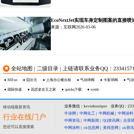
EcoNextJet实现车身定制图案的直接喷
来源：互联网
2026-03-06
全站地图 | 二级目录 | 上链请联系业务QQ：23341571 或
MiFun
囧次元
上海办公楼出租
气动球阀
卡套球阀
气动
国际快递
花恋姿女王之家
quickq下载
weide
业务微信：kevinhouitpro 业务QQ：23
移动端最新资讯
牛涂网
|
中网化工
|
中网机械
|
中网涂料
行业在线门户
中网资讯
|
中网新闻
|
QQ资讯网
|
合亚
您还可以直接搜索
中网涂料
|
ok信息网
|
美得意网
|
ok资